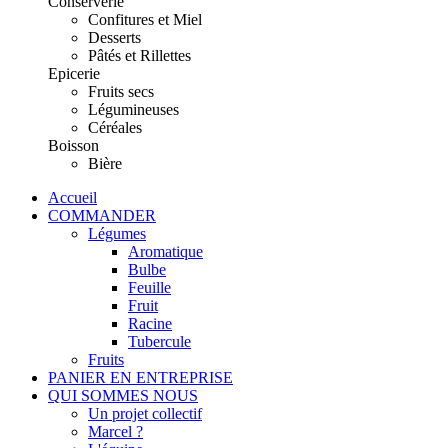
Conserverie
Confitures et Miel
Desserts
Pâtés et Rillettes
Epicerie
Fruits secs
Légumineuses
Céréales
Boisson
Bière
Accueil
COMMANDER
Légumes
Aromatique
Bulbe
Feuille
Fruit
Racine
Tubercule
Fruits
PANIER EN ENTREPRISE
QUI SOMMES NOUS
Un projet collectif
Marcel ?