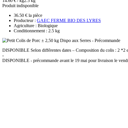
14.60 € / kg
2.5 kg
Produit indisponible
36.50 € la pièce
Producteur :
GAEC FERME BIO DES LYRES
Agriculture : Biologique
Conditionnement : 2.5 kg
DISPONIBLE Selon différentes dates – Composition du colis : 2 *2 esca
-
DISPONIBLE - précommande avant le 19 mai pour livraison le vendredi