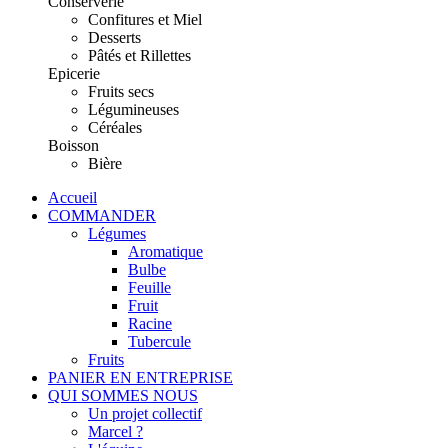
Conserverie
Confitures et Miel
Desserts
Pâtés et Rillettes
Epicerie
Fruits secs
Légumineuses
Céréales
Boisson
Bière
Accueil
COMMANDER
Légumes
Aromatique
Bulbe
Feuille
Fruit
Racine
Tubercule
Fruits
PANIER EN ENTREPRISE
QUI SOMMES NOUS
Un projet collectif
Marcel ?