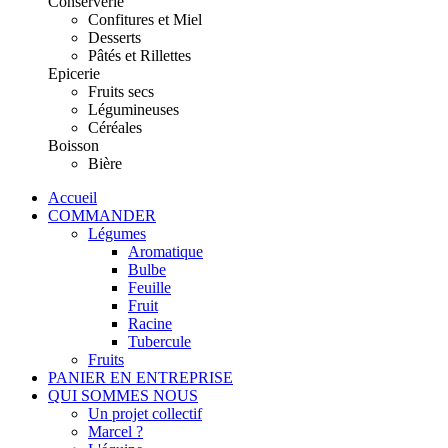
Conserverie
Confitures et Miel
Desserts
Pâtés et Rillettes
Epicerie
Fruits secs
Légumineuses
Céréales
Boisson
Bière
Accueil
COMMANDER
Légumes
Aromatique
Bulbe
Feuille
Fruit
Racine
Tubercule
Fruits
PANIER EN ENTREPRISE
QUI SOMMES NOUS
Un projet collectif
Marcel ?