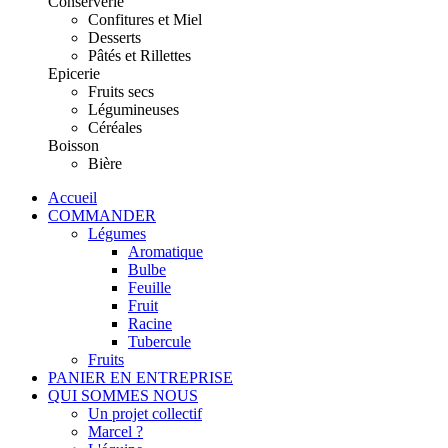
Conserverie
Confitures et Miel
Desserts
Pâtés et Rillettes
Epicerie
Fruits secs
Légumineuses
Céréales
Boisson
Bière
Accueil
COMMANDER
Légumes
Aromatique
Bulbe
Feuille
Fruit
Racine
Tubercule
Fruits
PANIER EN ENTREPRISE
QUI SOMMES NOUS
Un projet collectif
Marcel ?