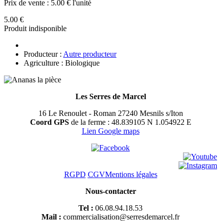
Prix de vente :
5.00 € l'unité
5.00 €
Produit indisponible
Producteur :
Autre producteur
Agriculture : Biologique
Les Serres de Marcel
16 Le Renoulet - Roman 27240 Mesnils s/Iton
Coord GPS
de la ferme : 48.839105 N 1.054922 E
Lien Google maps
RGPD
CGV
Mentions légales
Nous-contacter
Tel :
06.08.94.18.53
Mail :
commercialisation@serresdemarcel.fr