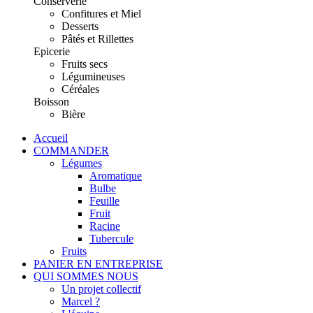
Conserverie
Confitures et Miel
Desserts
Pâtés et Rillettes
Epicerie
Fruits secs
Légumineuses
Céréales
Boisson
Bière
Accueil
COMMANDER
Légumes
Aromatique
Bulbe
Feuille
Fruit
Racine
Tubercule
Fruits
PANIER EN ENTREPRISE
QUI SOMMES NOUS
Un projet collectif
Marcel ?